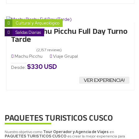
Cultural y Arqueológico
Tour Machu Picchu Full Day Turno
Salidas Diarias
Tarde
(2,157 reviews)
Machu Picchu
Viaje Grupal
$330 USD
Desde:
VER EXPERIENCIA!
PAQUETES TURISTICOS CUSCO
Nuestro objetivo como
Tour Operador y Agencia de Viajes
en
PAQUETES TURISTICOS CUSCO
es crear la mejor experiencia para