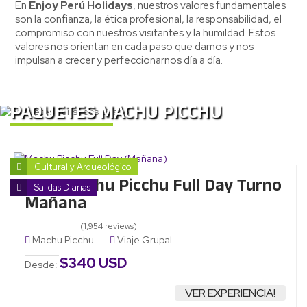
En
Enjoy Perú Holidays
, nuestros valores fundamentales
son la confianza, la ética profesional, la responsabilidad, el
compromiso con nuestros visitantes y la humildad. Estos
valores nos orientan en cada paso que damos y nos
impulsan a crecer y perfeccionarnos día a día.
PAQUETES MACHU PICCHU
Cultural y Arqueológico
Tour Machu Picchu Full Day Turno
Salidas Diarias
Mañana
(1,954 reviews)
Machu Picchu
Viaje Grupal
$340 USD
Desde:
VER EXPERIENCIA!