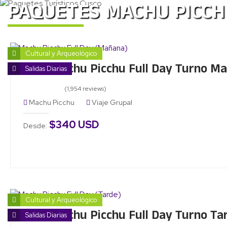
PAQUETES MACHU PICCH
Cultural y Arqueológico
Tour Machu Picchu Full Day Turno M
Salidas Diarias
(1,954 reviews)
Machu Picchu
Viaje Grupal
$340 USD
Desde:
Cultural y Arqueológico
Tour Machu Picchu Full Day Turno Ta
Salidas Diarias