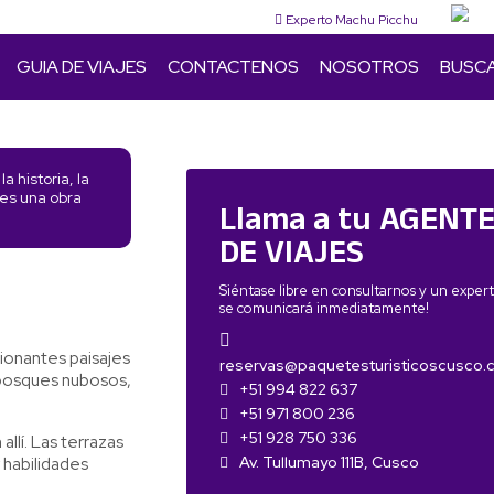
Experto Machu Picchu
GUIA DE VIAJES
CONTACTENOS
NOSOTROS
BUSC
 historia, la
 es una obra
Llama a tu AGENT
DE VIAJES
Siéntase libre en consultarnos y un exper
se comunicará inmediatamente!
sionantes paisajes
reservas@paquetesturisticoscusco
r bosques nubosos,
+51 994 822 637
+51 971 800 236
+51 928 750 336
llí. Las terrazas
y habilidades
Av. Tullumayo 111B, Cusco