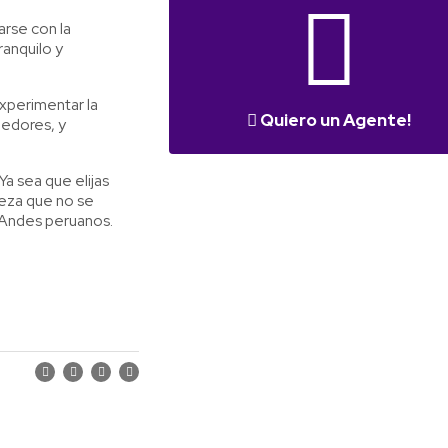
arse con la
ranquilo y
xperimentar la
Quiero un Agente!
gedores, y
a sea que elijas
leza que no se
s Andes peruanos.