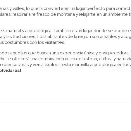
s y valles, lo que la convierte en un lugar perfecto para conect
ares, respirar aire fresco de montaña y relajarte en un ambiente t
leza natural y arqueológica. También es un lugar donde se puede e
ca y las tradiciones. Los habitantes de la región son amables y aco
s costumbres con los visitantes.
odos aquellos que buscan una experiencia única y enriquecedora. Y
chu te ofrecerá una combinación única de historia, cultura y natura
lo pienses más y ven a explorar esta maravilla arqueológica en lo
lvidarás!