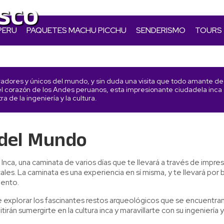
sco
PERU
PAQUETES MACHU PICCHU
SENDERISMO
TOURS
radores y únicos del mundo, y sin duda una visita que todo amante de la
 el corazón de los Andes peruanos, esta impresionante ciudadela inca
a de la ingeniería y la cultura.
 del Mundo
nca, una caminata de varios días que te llevará a través de impre
cales. La caminata es una experiencia en sí misma, y te llevará po
iento.
 explorar los fascinantes restos arqueológicos que se encuentran a
tirán sumergirte en la cultura inca y maravillarte con su ingeniería 