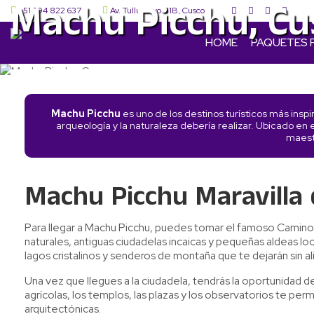
Machu Picchu, Cu
+51 994 822 637
Av. Tullumayo 111B, Cusco
HOME
PAQUETES 
Machu Picchu
es uno de los destinos turísticos más inspi
arqueología y la naturaleza debería realizar. Ubicado en
maestr
Machu Picchu Maravilla
Para llegar a Machu Picchu, puedes tomar el famoso Camino I
naturales, antiguas ciudadelas incaicas y pequeñas aldeas lo
lagos cristalinos y senderos de montaña que te dejarán sin al
Una vez que llegues a la ciudadela, tendrás la oportunidad de
agrícolas, los templos, las plazas y los observatorios te permi
arquitectónicas.