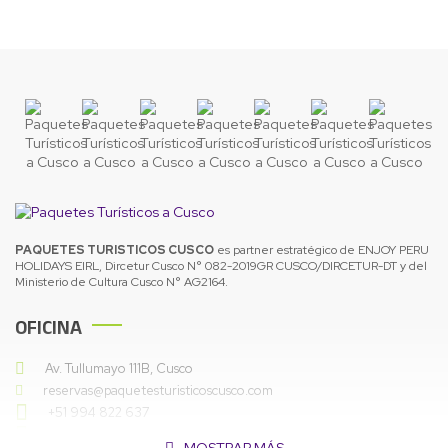
PAQUETES TURISTICOS CUSCO
es partner estratégico de ENJOY PERU
HOLIDAYS EIRL, Dircetur Cusco N° 082-2019GR CUSCO/DIRCETUR-DT y del
Ministerio de Cultura Cusco N° AG2164.
OFICINA
Av. Tullumayo 111B, Cusco
reservas@paquetesturisticoscusco.com
+51 994 822 637
+51 971 800 236